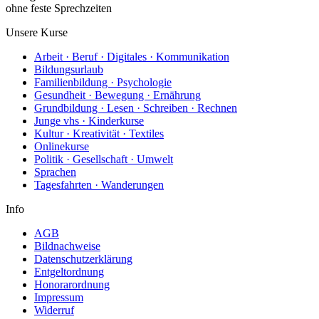
ohne feste Sprechzeiten
Unsere Kurse
Arbeit · Beruf · Digitales · Kommunikation
Bildungsurlaub
Familienbildung · Psychologie
Gesundheit · Bewegung · Ernährung
Grundbildung · Lesen · Schreiben · Rechnen
Junge vhs · Kinderkurse
Kultur · Kreativität · Textiles
Onlinekurse
Politik · Gesellschaft · Umwelt
Sprachen
Tagesfahrten · Wanderungen
Info
AGB
Bildnachweise
Datenschutzerklärung
Entgeltordnung
Honorarordnung
Impressum
Widerruf