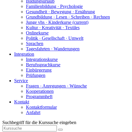
Bildungsurlaub
Familienbildung · Psychologie
Gesundheit · Bewegung · Ernährung
Grundbildung · Lesen · Schreiben · Rechnen
Junge vhs · Kinderkurse
(current)
Kultur · Kreativität · Textiles
Onlinekurse
Politik · Gesellschaft · Umwelt
Sprachen
Tagesfahrten · Wanderungen
Integration
Integrationskurse
Berufssprachkurse
Einbürgerung
Prüfungen
Service
Fragen · Anregungen · Wünsche
Kooperationen
Programmheft
Kontakt
Kontaktformular
Anfahrt
Suchbegriff für die Kurssuche eingeben